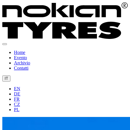
Home
Evento
Archivio
Contatti
IT
EN
DE
FR
CZ
PL