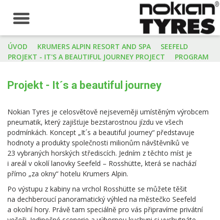
Toggle
navigation
ÚVOD
KRUMERS ALPIN RESORT AND SPA
SEEFELD
PROJEKT - IT'S A BEAUTIFUL JOURNEY PROJECT
PROGRAM
Projekt - It´s a beautiful journey
Nokian Tyres je celosvětově nejseverněji umístěným výrobcem
pneumatik, který zajišťuje bezstarostnou jízdu ve všech
podmínkách. Koncept „It´s a beautiful journey“ představuje
hodnoty a produkty společnosti milionům návštěvníků ve
23 vybraných horských střediscích. Jedním z těchto míst je
i areál v okolí lanovky Seefeld – Rosshütte, která se nachází
přímo „za okny“ hotelu Krumers Alpin.
Po výstupu z kabiny na vrchol Rosshütte se můžete těšit
na dechberoucí panoramatický výhled na městečko Seefeld
a okolní hory. Právě tam speciálně pro vás připravíme privátní
večeři. Jedinečné scenerie a výbornou kuchyni si vychutnáte