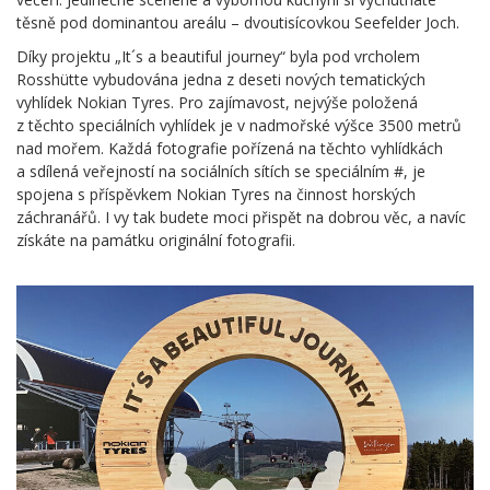
těsně pod dominantou areálu – dvoutisícovkou Seefelder Joch.
Díky projektu „It´s a beautiful journey“ byla pod vrcholem
Rosshütte vybudována jedna z deseti nových tematických
vyhlídek Nokian Tyres. Pro zajímavost, nejvýše položená
z těchto speciálních vyhlídek je v nadmořské výšce 3500 metrů
nad mořem. Každá fotografie pořízená na těchto vyhlídkách
a sdílená veřejností na sociálních sítích se speciálním #, je
spojena s příspěvkem Nokian Tyres na činnost horských
záchranářů. I vy tak budete moci přispět na dobrou věc, a navíc
získáte na památku originální fotografii.