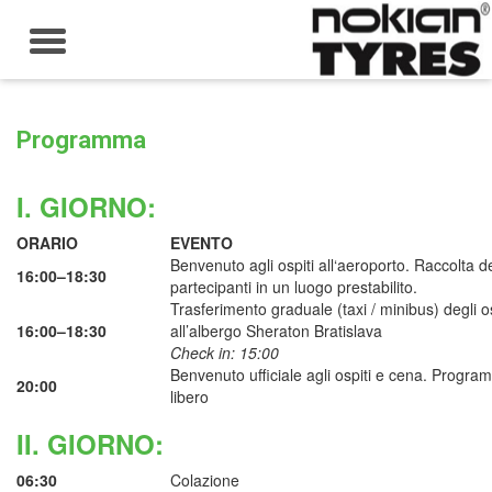
Toggle
navigation
Programma
I. GIORNO:
ORARIO
EVENTO
Benvenuto agli ospiti all‘aeroporto. Raccolta d
16:00–18:30
partecipanti in un luogo prestabilito.
Trasferimento graduale (taxi / minibus) degli os
16:00–18:30
all’albergo Sheraton Bratislava
Check in: 15:00
Benvenuto ufficiale agli ospiti e cena. Progr
20:00
libero
II. GIORNO:
06:30
Colazione